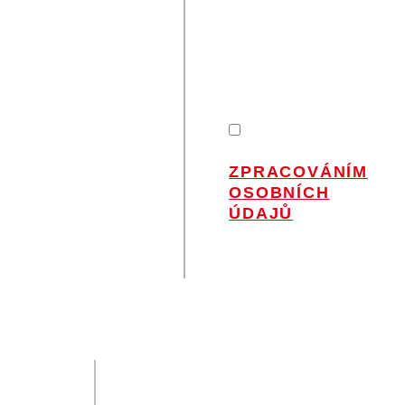
ZŮSTAŇME V
KONTAKTU
Nenechte si ujít
novinky od Petra
na Váš e-mail.
SOUHLASÍM
SE
ZPRACOVÁNÍM
OSOBNÍCH
ÚDAJŮ
.