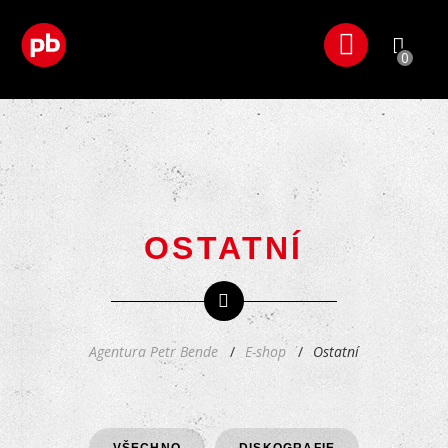
0
OSTATNÍ
Agentura Petr Bende
E-shop
Ostatní