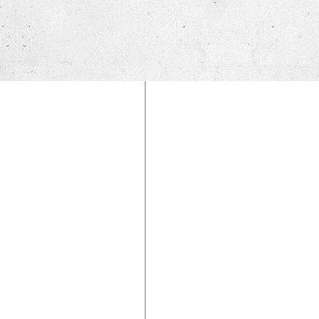
TĚŠÍM
SE
NA
SETKÁNÍ
S
VÁMI