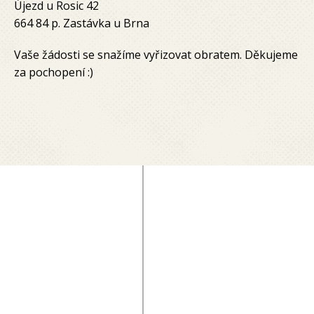
Újezd u Rosic 42
664 84 p. Zastávka u Brna
Vaše žádosti se snažíme vyřizovat obratem. Děkujeme
za pochopení :)
TĚŠÍM
SE
NA
SETKÁNÍ
S