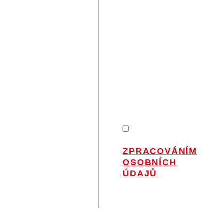
VÁMI
ZŮSTAŇME V
KONTAKTU
Nenechte si ujít
novinky od Petra
na Váš e-mail.
SOUHLASÍM
SE
ZPRACOVÁNÍM
OSOBNÍCH
ÚDAJŮ
.