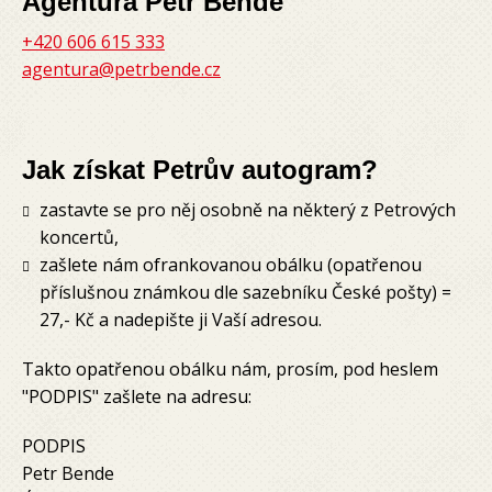
Agentura Petr Bende
+420 606 615 333
agentura@petrbende.cz
Jak získat Petrův autogram?
zastavte se pro něj osobně na některý z Petrových
koncertů,
zašlete nám ofrankovanou obálku (opatřenou
příslušnou známkou dle sazebníku České pošty) =
27,- Kč a nadepište ji Vaší adresou.
Takto opatřenou obálku nám, prosím, pod heslem
"PODPIS" zašlete na adresu:
PODPIS
Petr Bende