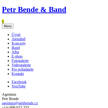
Petr Bende & Band
0
Menu
Úvod
Aktuálně
Koncerty
Band
Alba
E-shop
Fotogalerie
Videogalerie
Pro pořadatele
Kontakt
Facebook
YouTube
Agentura
Petr Bende
agentura@petrbende.cz
606 615 333
+420