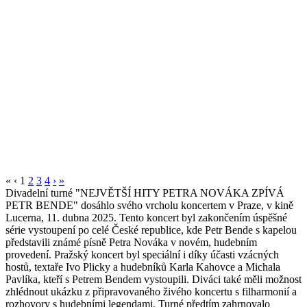
«
‹
1
2
3
4
›
»
Divadelní turné "NEJVĚTŠÍ HITY PETRA NOVÁKA ZPÍVÁ
PETR BENDE" dosáhlo svého vrcholu koncertem v Praze, v kině
Lucerna, 11. dubna 2025. Tento koncert byl zakončením úspěšné
série vystoupení po celé České republice, kde Petr Bende s kapelou
představili známé písně Petra Nováka v novém, hudebním
provedení. Pražský koncert byl speciální i díky účasti vzácných
hostů, textaře Ivo Plicky a hudebníků Karla Kahovce a Michala
Pavlíka, kteří s Petrem Bendem vystoupili. Diváci také měli možnost
zhlédnout ukázku z připravovaného živého koncertu s filharmonií a
rozhovory s hudebními legendami. Turné předtím zahrnovalo