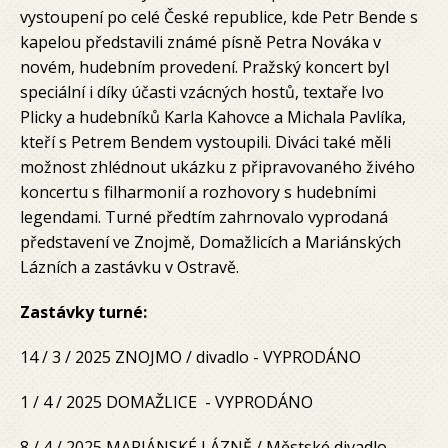
vystoupení po celé České republice, kde Petr Bende s
kapelou představili známé písně Petra Nováka v
novém, hudebním provedení. Pražský koncert byl
speciální i díky účasti vzácných hostů, textaře Ivo
Plicky a hudebníků Karla Kahovce a Michala Pavlíka,
kteří s Petrem Bendem vystoupili. Diváci také měli
možnost zhlédnout ukázku z připravovaného živého
koncertu s filharmonií a rozhovory s hudebními
legendami. Turné předtím zahrnovalo vyprodaná
představení ve Znojmě, Domažlicích a Mariánských
Lázních a zastávku v Ostravě.
Zastávky turné:
14 / 3 / 2025 ZNOJMO / divadlo - VYPRODÁNO
1 / 4 / 2025 DOMAŽLICE - VYPRODÁNO
8 / 4 / 2025 MARIÁNSKÉ LÁZNĚ / Městské divadlo -