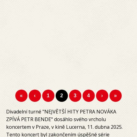
«
‹
1
2
3
4
›
»
Divadelní turné "NEJVĚTŠÍ HITY PETRA NOVÁKA
ZPÍVÁ PETR BENDE" dosáhlo svého vrcholu
koncertem v Praze, v kině Lucerna, 11. dubna 2025.
Tento koncert byl zakončením úspěšné série