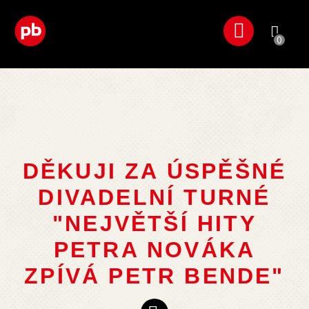
0
DĚKUJI ZA ÚSPĚŠNÉ
DIVADELNÍ TURNÉ
"NEJVĚTŠÍ HITY
PETRA NOVÁKA
ZPÍVÁ PETR BENDE"