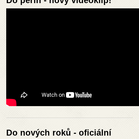
Do peřin - nový videoklip!
Do nových roků - oficiální