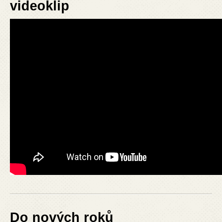
videoklip
Do nových roků