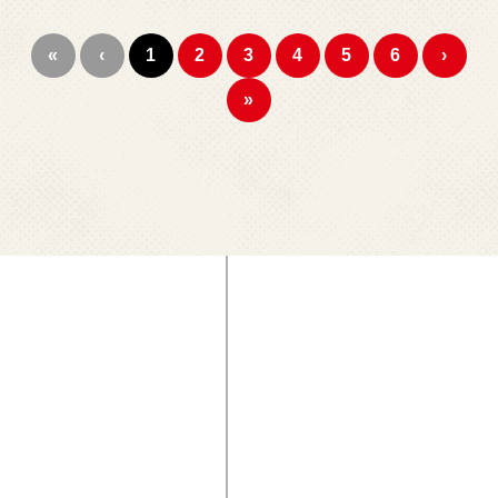
«
‹
1
2
3
4
5
6
›
»
TĚŠÍM
SE
NA
SETKÁNÍ
S