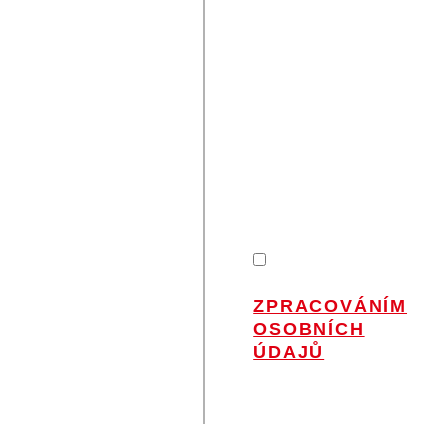
VÁMI
ZŮSTAŇME V
KONTAKTU
Nenechte si ujít
novinky od Petra
na Váš e-mail.
SOUHLASÍM
SE
ZPRACOVÁNÍM
OSOBNÍCH
ÚDAJŮ
.