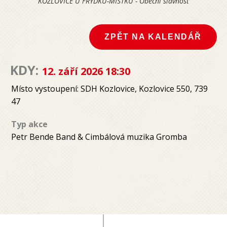
KOZLOVICE U FRÝDKU-MÍSTKU - Obecní slavnost
ZPĚT NA KALENDÁŘ
KDY:
12. září 2026 18:30
Místo vystoupení: SDH Kozlovice, Kozlovice 550, 739
47
Typ akce
Petr Bende Band & Cimbálová muzika Gromba