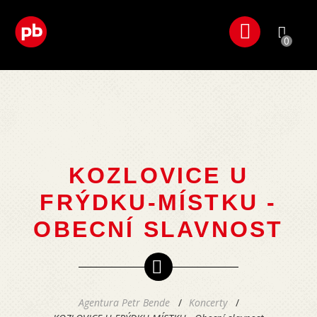
0
KOZLOVICE U
FRÝDKU-MÍSTKU -
OBECNÍ SLAVNOST
Agentura Petr Bende
Koncerty