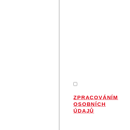
S
VÁMI
ZŮSTAŇME V
KONTAKTU
Nenechte si ujít
novinky od Petra
na Váš e-mail.
SOUHLASÍM
SE
ZPRACOVÁNÍM
OSOBNÍCH
ÚDAJŮ
.