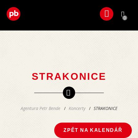
0
STRAKONICE
Agentura Petr Bende
Koncerty
STRAKONICE
ZPĚT NA KALENDÁŘ