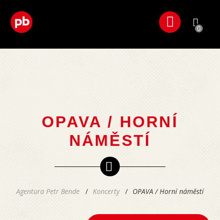
0
OPAVA / HORNÍ
NÁMĚSTÍ
Agentura Petr Bende
Koncerty
OPAVA / Horní náměstí