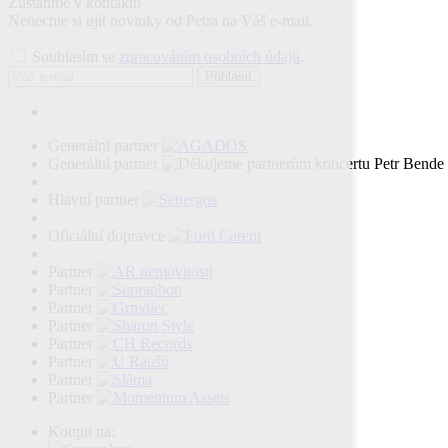
Zůstaňme v kontaktu
Nenechte si ujít novinky od Petra na Váš e-mail.
Souhlasím se
zpracováním osobních údajů
.
Přihlásit
Generální partner
Generální partner
Hlavní partner
Oficiální dopravce
Partner
Partner
Partner
Partner
Partner
Partner
Partner
Partner
Koupit na: