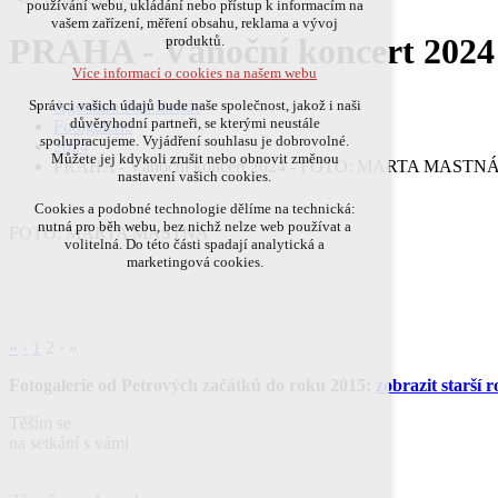
používání webu, ukládání nebo přístup k informacím na
přihlášení, volby jazyka, apod.
vašem zařízení, měření obsahu, reklama a vývoj
PRAHA - Vánoční koncert 2
produktů.
Volitelná cookies
Více informací o cookies na našem webu
analytická pro anonymizované vyhodnocení
návštěvnosti
Agentura Petr Bende
Správci vašich údajů bude naše společnost, jakož i naši
marketingová cookies (Google,Hotjar)
důvěryhodní partneři, se kterými neustále
Fotogalerie
spolupracujeme. Vyjádření souhlasu je dobrovolné.
2024
Více informací o cookies na našem webu
Můžete jej kdykoli zrušit nebo obnovit změnou
PRAHA - Vánoční koncert 2024 - FOTO: MARTA MASTN
nastavení vašich cookies.
Cookies a podobné technologie dělíme na technická:
Přijmout všechny cookies
nutná pro běh webu, bez nichž nelze web používat a
FOTO: MARTA MASTNÁ
volitelná. Do této části spadají analytická a
marketingová cookies.
Odmítnout vše
«
‹
1
2
›
»
Fotogalerie od Petrových začátků do roku 2015:
zobrazit starší 
Těším se
na setkání s vámi