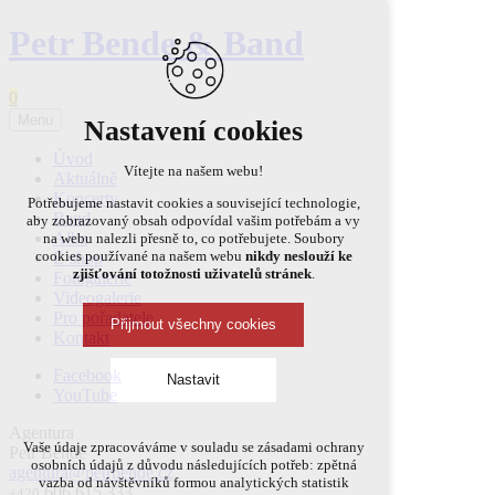
Petr Bende & Band
0
Menu
Nastavení cookies
Úvod
Vítejte na našem webu!
Aktuálně
Koncerty
Potřebujeme nastavit cookies a související technologie,
Band
aby zobrazovaný obsah odpovídal vašim potřebám a vy
Alba
na webu nalezli přesně to, co potřebujete. Soubory
cookies používané na našem webu
nikdy neslouží ke
E-shop
zjišťování totožnosti uživatelů stránek
.
Fotogalerie
Videogalerie
Pro pořadatele
Přijmout všechny cookies
Kontakt
Facebook
Nastavit
YouTube
Agentura
Technická cookies
Vaše údaje zpracováváme v souladu se zásadami ochrany
Petr Bende
osobních údajů z důvodu následujících potřeb: zpětná
agentura@petrbende.cz
nutná pro provozování webu
vazba od návštěvníků formou analytických statistik
606 615 333
+420
udržení kontextu stránek (session): případná