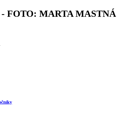
024 - FOTO: MARTA MASTNÁ
Á
ročníky