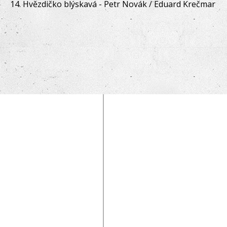
14. Hvězdičko blýskavá - Petr Novák / Eduard Krečmar
TĚŠÍM
SE
NA
SETKÁNÍ
S
VÁMI