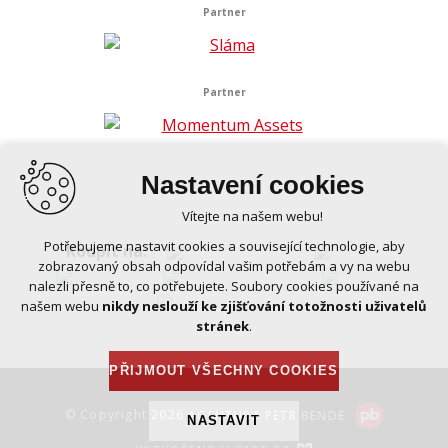
Partner
Partner
Nastavení cookies
Vítejte na našem webu!
Potřebujeme nastavit cookies a související technologie, aby
Koupit na:
zobrazovaný obsah odpovídal vašim potřebám a vy na webu
nalezli přesně to, co potřebujete. Soubory cookies používané na
našem webu
nikdy neslouží ke zjišťování totožnosti uživatelů
stránek
.
PŘIJMOUT VŠECHNY COOKIES
© Copyright 2026
AGENTURA PETR BENDE
NASTAVIT