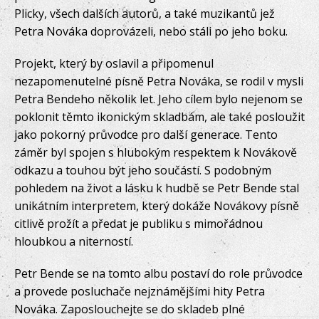
Plicky, všech dalších autorů, a také muzikantů jež
Petra Nováka doprovázeli, nebo stáli po jeho boku.
Projekt, který by oslavil a připomenul
nezapomenutelné písně Petra Nováka, se rodil v mysli
Petra Bendeho několik let. Jeho cílem bylo nejenom se
poklonit těmto ikonickým skladbám, ale také posloužit
jako pokorný průvodce pro další generace. Tento
záměr byl spojen s hlubokým respektem k Novákově
odkazu a touhou být jeho součástí. S podobným
pohledem na život a lásku k hudbě se Petr Bende stal
unikátním interpretem, který dokáže Novákovy písně
citlivě prožít a předat je publiku s mimořádnou
hloubkou a niterností.
Petr Bende se na tomto albu postaví do role průvodce
a provede posluchače nejznámějšími hity Petra
Nováka. Zaposlouchejte se do skladeb plné