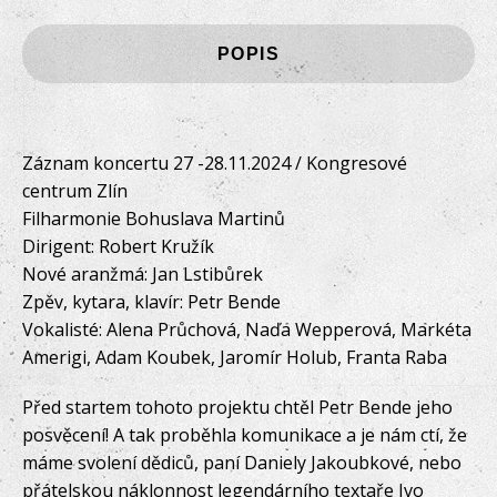
POPIS
Záznam koncertu 27 -28.11.2024 / Kongresové
centrum Zlín
Filharmonie Bohuslava Martinů
Dirigent: Robert Kružík
Nové aranžmá: Jan Lstibůrek
Zpěv, kytara, klavír: Petr Bende
Vokalisté: Alena Průchová, Naďa Wepperová, Markéta
Amerigi, Adam Koubek, Jaromír Holub, Franta Raba
Před startem tohoto projektu chtěl Petr Bende jeho
posvěcení! A tak proběhla komunikace a je nám ctí, že
máme svolení dědiců, paní Daniely Jakoubkové, nebo
přátelskou náklonnost legendárního textaře Ivo