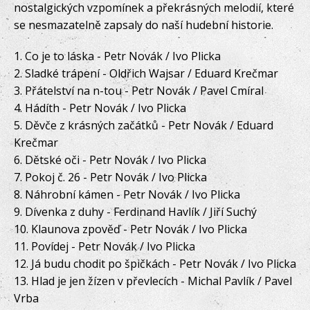
nostalgických vzpomínek a překrásných melodií, které
se nesmazatelně zapsaly do naší hudební historie.
1. Co je to láska - Petr Novák / Ivo Plicka
2. Sladké trápení - Oldřich Wajsar / Eduard Krečmar
3. Přátelství na n-tou - Petr Novák / Pavel Cmíral
4. Hádíth - Petr Novák / Ivo Plicka
5. Děvče z krásných začátků - Petr Novák / Eduard
Krečmar
6. Dětské oči - Petr Novák / Ivo Plicka
7. Pokoj č. 26 - Petr Novák / Ivo Plicka
8. Náhrobní kámen - Petr Novák / Ivo Plicka
9. Dívenka z duhy - Ferdinand Havlík / Jiří Suchý
10. Klaunova zpověď - Petr Novák / Ivo Plicka
11. Povídej - Petr Novák / Ivo Plicka
12. Já budu chodit po špičkách - Petr Novák / Ivo Plicka
13. Hlad je jen žízen v převlecích - Michal Pavlík / Pavel
Vrba