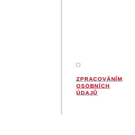
ZŮSTAŇME V
KONTAKTU
Nenechte si ujít
novinky od Petra
na Váš e-mail.
SOUHLASÍM
SE
ZPRACOVÁNÍM
OSOBNÍCH
ÚDAJŮ
.