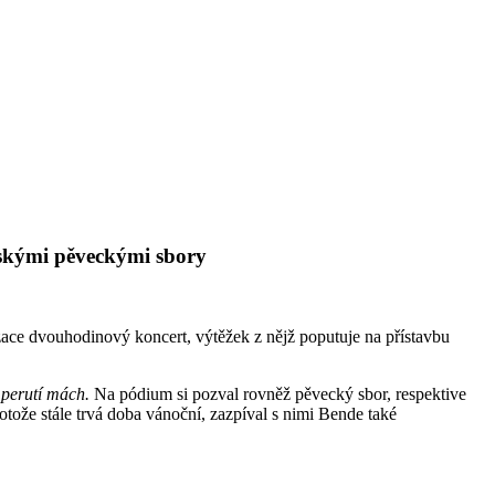
ětskými pěveckými sbory
ce dvouhodinový koncert, výtěžek z nějž poputuje na přístavbu
 perutí mách.
Na pódium si pozval rovněž pěvecký sbor, respektive
tože stále trvá doba vánoční, zazpíval s nimi Bende také