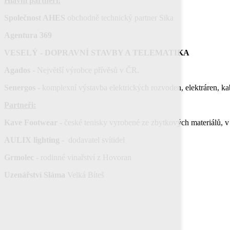
Hlavní partneři:
Společnost AHES
obchodně technický partner Sika
Agentura 369
VESELÝ - DOPRAVNÍ STAVBY A TELEMATIKA
Agados
- Největší výrobce přívěsů v ČR.
Senergos
- komplexní výstavba elektrických rozvoden, elektráren, k
Partneři:
Kave Footwear
- české tenisky vyrobené ze zbytkových materiálů, v
AULIX lighting
- dodavatel svítidel
Grmolec
- rodinné vinařství z Hovoran
Uzenářství Sláma
Velká Bíteš