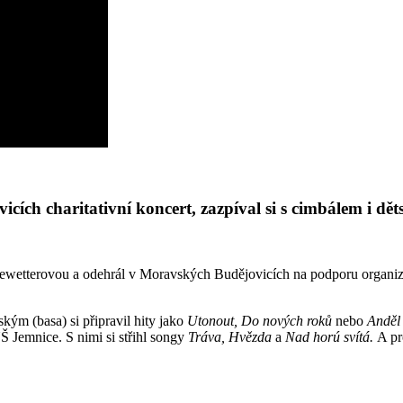
cích charitativní koncert, zazpíval si s cimbálem i d
sewetterovou a odehrál v Moravských Budějovicích na podporu organiza
m (basa) si připravil hity jako
Utonout, Do nových roků
nebo
Anděl
 Jemnice. S nimi si střihl songy
Tráva, Hvězda
a
Nad horú
svítá.
A pro