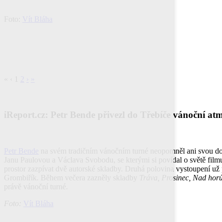
Foto:
Vít Bláha
«
‹
1
2
›
»
iReport.cz: Petr Bende přivezl do Třebíče vánoční at
Petr Bende
na svém tradičním vánočním turné neopomněl ani svou domá
Janu Paulovou a Václava Svobodu, se kterými si povídal o světě filmu,
prostor zazpívat dvě autorské skladby. Druhá polovina vystoupení u
Grombiřík. Během večera zazněly skladby
Tráva, Prosinec, Nad horú
právě vánoční turné.
Foto:
Vít Bláha