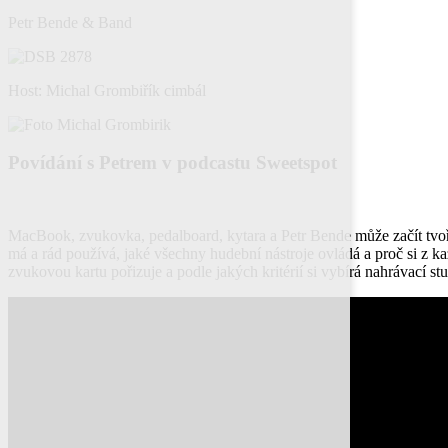
Petr Bende & Band
Host: Michal Grombiřík cimbál
Povídání s Petrem v podcastu Sweetspot
MacBook, zvukovka, pedalboard, kytara a Petr Bende může začít tvořit
má a rád používá, jaké všechny hudební nástroje ovládá a proč si z k
zvukovou kartu pořizuje a podle jakých kritérií si vybírá nahrávací s