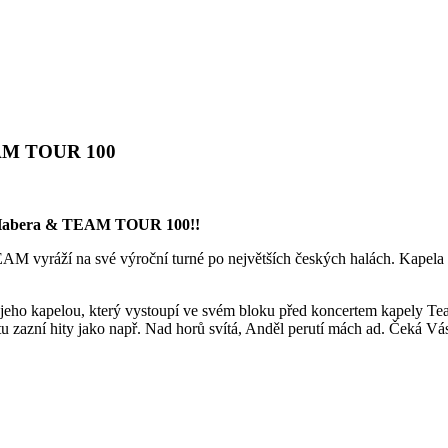
AM TOUR 100
i Habera & TEAM TOUR 100!!
TEAM vyráží na své výroční turné po největších českých halách. Kapela 
s jeho kapelou, který vystoupí ve svém bloku před koncertem kapely Tea
etu zazní hity jako např. Nad horů svítá, Anděl perutí mách ad. Čeká V