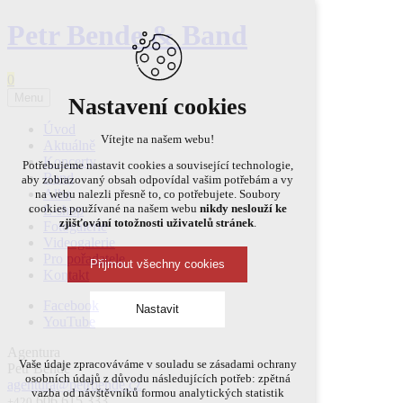
Petr Bende & Band
0
Menu
Nastavení cookies
Úvod
Vítejte na našem webu!
Aktuálně
Koncerty
Potřebujeme nastavit cookies a související technologie,
Band
aby zobrazovaný obsah odpovídal vašim potřebám a vy
Alba
na webu nalezli přesně to, co potřebujete. Soubory
cookies používané na našem webu
nikdy neslouží ke
E-shop
zjišťování totožnosti uživatelů stránek
.
Fotogalerie
Videogalerie
Pro pořadatele
Přijmout všechny cookies
Kontakt
Facebook
Nastavit
YouTube
Agentura
Technická cookies
Vaše údaje zpracováváme v souladu se zásadami ochrany
Petr Bende
osobních údajů z důvodu následujících potřeb: zpětná
agentura@petrbende.cz
nutná pro provozování webu
vazba od návštěvníků formou analytických statistik
606 615 333
+420
udržení kontextu stránek (session): případná