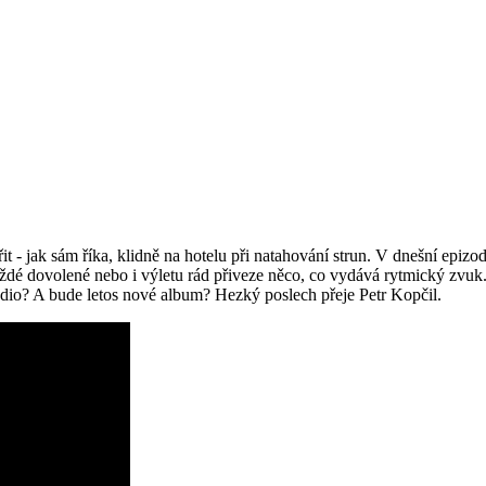
 - jak sám říka, klidně na hotelu při natahování strun. V dnešní epiz
aždé dovolené nebo i výletu rád přiveze něco, co vydává rytmický zvuk
tudio? A bude letos nové album? Hezký poslech přeje Petr Kopčil.