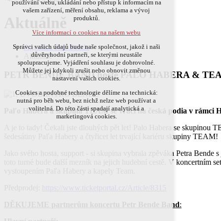
používání webu, ukládání nebo přístup k informacím na
přihlášení, volby jazyka, apod.
vašem zařízení, měření obsahu, reklama a vývoj
Aktuálně
produktů.
Volitelná cookies
Více informací o cookies na našem webu
analytická pro anonymizované vyhodnocení
návštěvnosti
Agentura Petr Bende
Správci vašich údajů bude naše společnost, jakož i naši
marketingová cookies (Google,Hotjar)
důvěryhodní partneři, se kterými neustále
Aktuálně
spolupracujeme. Vyjádření souhlasu je dobrovolné.
Více informací o cookies na našem webu
Můžete jej kdykoli zrušit nebo obnovit změnou
PETR BENDE BAND hosté PAĽO HABERA & TE
nastavení vašich cookies.
Cookies a podobné technologie dělíme na technická:
Přijmout všechny cookies
nutná pro běh webu, bez nichž nelze web používat a
volitelná. Do této části spadají analytická a
Paľo Habera a skupina TEAM se vrací na česká podia v rámc
marketingová cookies.
Odmítnout vše
A je to tady! Čekali jste dlouhých pět let! Palo Habera se skupinou 
šedesátiny Paľa Habery a čtyřicet let trvající kariéru skupiny TEAM!
Jako svého hosta, support - si skupina vybrala zpěváka Petra Bende 
toto turné bude další mezník na jejich hudební cestě. V koncertním s
vystoupením Paľa Habery a kapely Team.
Předprodej:
https://www.ticketportal.cz/Article/8315
DĚKUJEME
partnerům koncertu Petr Bende Band
: