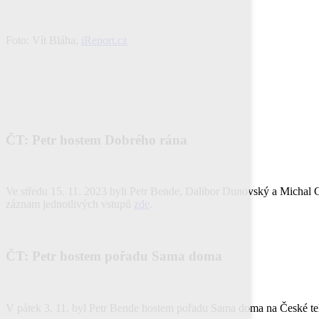
Foto: Vít Bláha,
iReport.cz
ČT: Petr hostem Dobrého rána
Ve středu 15. 11. 2023 byli Petr Bende, Dalibor Dunovský a Michal G
záznam jednotlivých vstupů
zde
.
ČT: Petr hostem pořadu Sama doma
V pátek 3. 11. byl Petr Bende hostem pořadu Sama doma na České tel