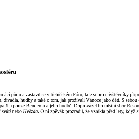
mosféru
cí půdu a zastavil se v třebíčském Fóru, kde si pro návštěvníky připr
 divadla, hudby a také o tom, jak prožívali Vánoce jako děti. S sebou 
ž patřila pouze Bendemu a jeho hudbě. Doprovázel ho místní sbor Res
 svítá
nebo
Hvězda
. O ní zpěvák prozradil, že vznikla před lety, když