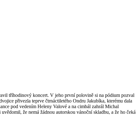
avil tříhodinový koncert. V jeho první polovině si na pódium pozval
dvojice přivezla teprve čtrnáctiletého Ondru Jakubíka, kterému dala
onance pod vedením Heleny Valové a na cimbál zahrál Michal
 si uvědomil, že nemá žádnou autorskou vánoční skladbu, a že ho čeká