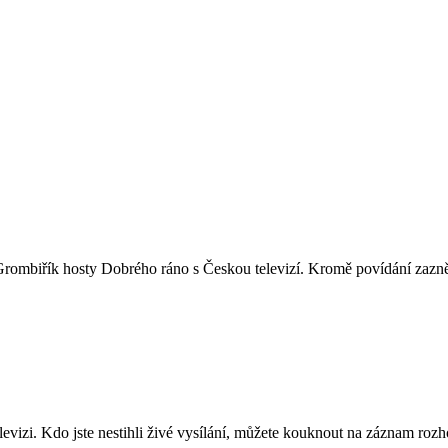
rombiřík hosty Dobrého ráno s Českou televizí. Kromě povídání zazněl
evizi. Kdo jste nestihli živé vysílání, můžete kouknout na záznam roz