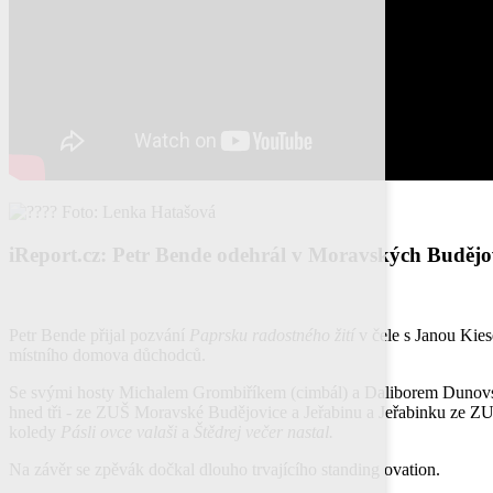
Foto: Lenka Hatašová
iReport.cz: Petr Bende odehrál v Moravských Budějovi
Petr Bende přijal pozvání
Paprsku radostného žití
v čele s Janou Kie
místního domova důchodců.
Se svými hosty Michalem Grombiříkem (cimbál) a Daliborem Dunovský
hned tři - ze ZUŠ Moravské Budějovice a Jeřabinu a Jeřabinku ze ZUŠ
koledy
Pásli ovce valaši
a
Štědrej večer nastal.
Na závěr se zpěvák dočkal dlouho trvajícího standing ovation.