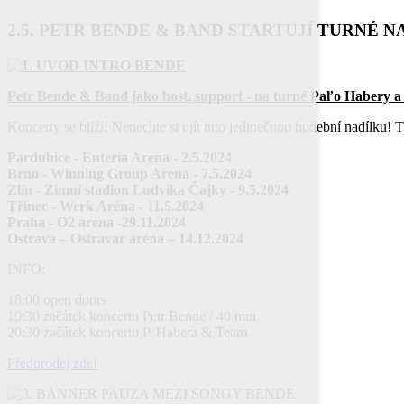
2.5. PETR BENDE & BAND STARTUJÍ TURNÉ NA
Petr Bende & Band jako host, support - na turné Paľo Habery a
Koncerty se blíží! Nenechte si ujít tuto jedinečnou hudební nadílku! 
Pardubice - Enteria Arena - 2.5.2024
Brno - Winning Group Arena - 7.5.2024
Zlín - Zimní stadion Ludvíka Čajky - 9.5.2024
Třinec - Werk Aréna - 11.5.2024
Praha - O2 arena -29.11.2024
Ostrava – Ostravar aréna – 14.12.2024
INFO:
18:00 open doors
19:30 začátek koncertu Petr Bende / 40 min.
20:30 začátek koncertu P. Habera & Team
Předprodej zde!